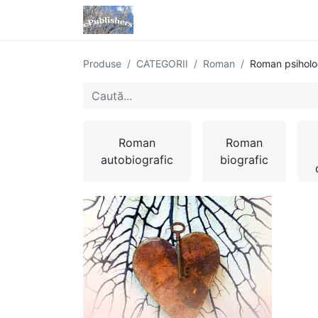
Acasă
Magazin
eBooks
Produse
CATEGORII
Roman
Roman psiholo
Roman
Roman
autobiografic
biografic