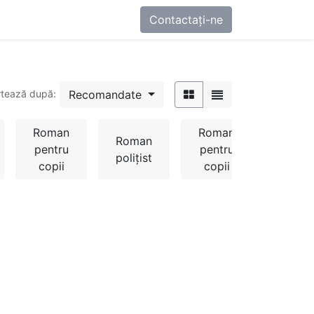
0
-ne
Contactați-ne
Recomandate
rtează după:
Roman
Roman
Roman
Rom
pentru
pentru
polițist
psihol
copii
copii