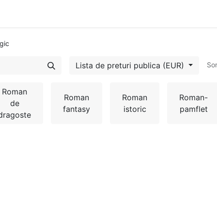
Evenimente
Cursuri
Blog
Success Stories
Contactați
gic
Lista de preturi publica (EUR)
So
Roman
Roman
Roman
Roman-
de
fantasy
istoric
pamflet
dragoste