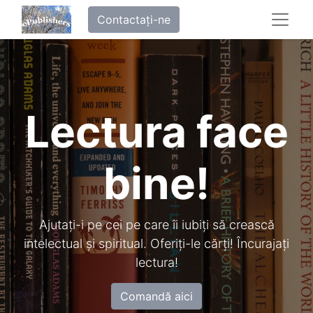
Contactați-ne
Lectura face
bine!
Ajutați-i pe cei pe care îi iubiți să crească
intelectual și spiritual. Oferiți-le cărți! Încurajați
lectura!
Comandă aici