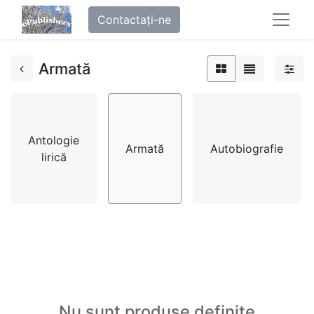
Contactați-ne
Armată
Antologie
Armată
Autobiografie
lirică
Nu sunt produse definite