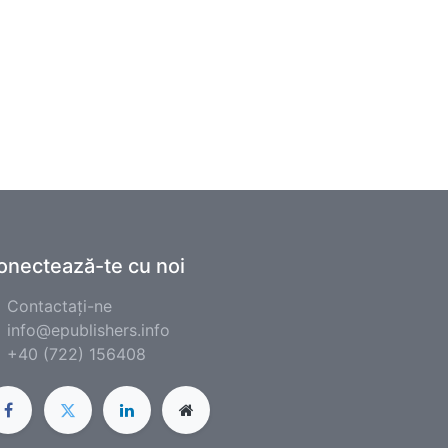
onectează-te cu noi
Contactați-ne
info@epublishers.info
+40 (722) 156408