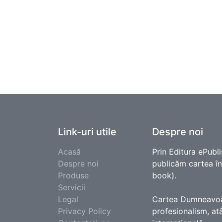
Link-uri utile
Despre noi
Acasă
Prin Editura ePubli
Despre noi
publicăm cartea în e
Produse
book).
Servicii
Legal
Cartea Dumneavoast
Privacy Policy
profesionalism, atâ