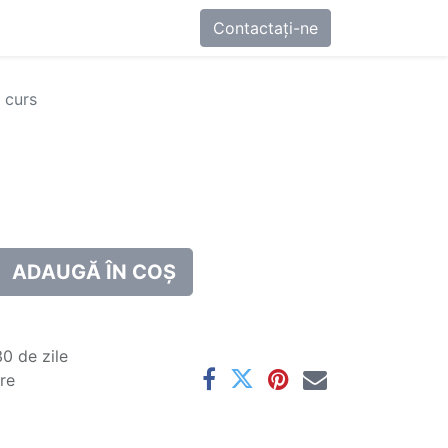
0
-ne
Contactați-ne
 curs
ADAUGĂ ÎN COȘ
0 de zile
are