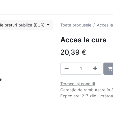
Evenimente
Cursuri
Blog
Success Stories
Contactați
de preturi publica (EUR)
Toate produsele
Acces la
Acces la curs
20,39
€
Termeni și condiții
Garanție de rambursare în 3
Expediere: 2-7 zile lucrăto