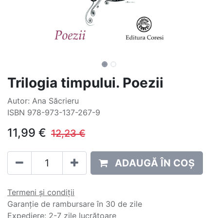
Trilogia timpului. Poezii
Autor: Ana Săcrieru
ISBN 978-973-137-267-9
11,99
€
12,23
€
ADAUGĂ ÎN COȘ
Termeni și condiții
Garanție de rambursare în 30 de zile
Expediere: 2-7 zile lucrătoare