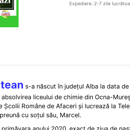
Expediere: 2-7 zile lucrăto
ltean
s-a născut în judeţul Alba la data de
bsolvirea liceului de chimie din Ocna-Mureş. 
e Şcolii Române de Afaceri și lucrează la Te
preună cu soțul său, Marcel.
 primăvara anului 2020, exact de ziua de naș