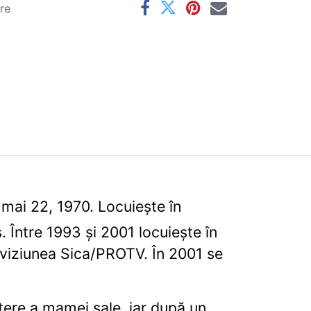
are
 mai 22, 1970. Locuiește în
Între 1993 şi 2001 locuiește în
leviziunea Sica/PROTV. În 2001 se
tere a mamei sale, iar după un