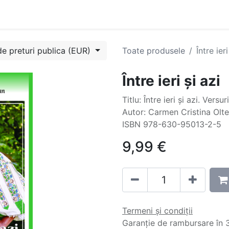
Evenimente
Cursuri
Blog
Success Stories
Contactați
de preturi publica (EUR)
Toate produsele
Între ieri
Între ieri și azi
Titlu: Între ieri și azi. Versuri
Autor: Carmen Cristina Olt
ISBN 978-630-95013-2-5
9,99
€
Termeni și condiții
Garanție de rambursare în 3