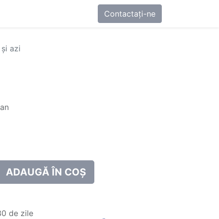
0
-ne
Contactați-ne
 și azi
ean
ADAUGĂ ÎN COȘ
0 de zile