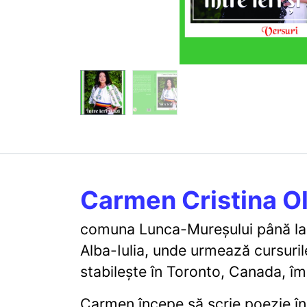
Carmen Cristina O
comuna Lunca-Mureșului până la a
Alba-Iulia, unde urmează cursuril
stabileşte în Toronto, Canada, îm
Carmen începe să scrie poezie în