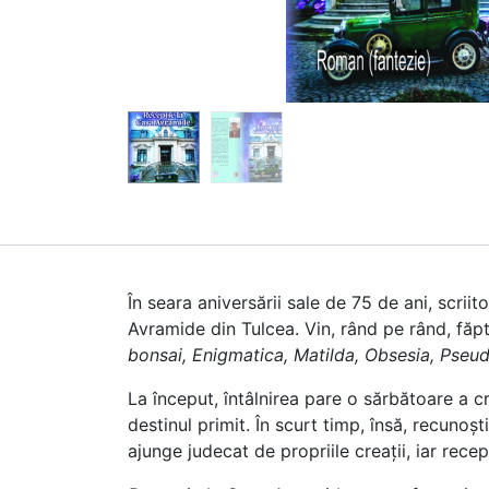
În seara aniversării sale de 75 de ani, scri
Avramide din Tulcea. Vin, rând pe rând, făpt
bonsai, Enigmatica, Matilda, Obsesia, Pseud
La început, întâlnirea pare o sărbătoare a cre
destinul primit. În scurt timp, însă, recunoșt
ajunge judecat de propriile creații, iar rece