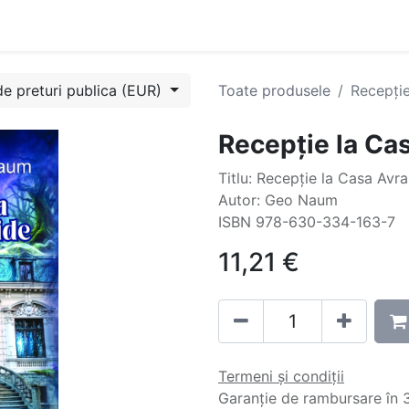
Evenimente
Cursuri
Blog
Success Stories
Contactați
de preturi publica (EUR)
Toate produsele
Recepți
Recepție la Ca
Titlu: Recepție la Casa Avr
Autor: Geo Naum
ISBN 978-630-334-163-7
11,21
€
Termeni și condiții
Garanție de rambursare în 3