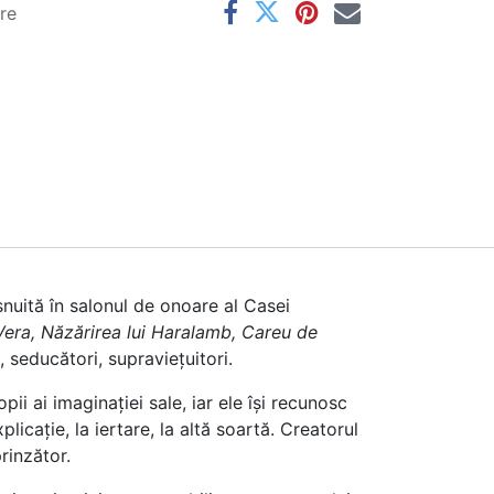
are
șnuită în salonul de onoare al Casei
era, Năzărirea lui Haralamb, Careu de
ci, seducători, supraviețuitori.
pii ai imaginației sale, iar ele își recunosc
licație, la iertare, la altă soartă. Creatorul
rinzător.