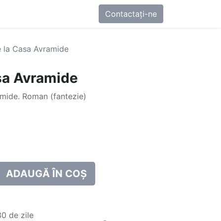
0
-ne
Contactați-ne
e la Casa Avramide
sa Avramide
amide. Roman (fantezie)
ADAUGĂ ÎN COȘ
0 de zile