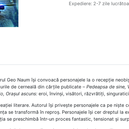
Expediere: 2-7 zile lucrăto
itorul Geo Naum își convoacă personajele la o recepție neobi
urile de cerneală din cărțile publicate –
Pedeapsa de sine, V
o, Orașul ascuns:
eroi, învinși, visători, răzvrătiți, singurati
ației literare. Autorul își privește personajele ca pe niște co
ința se transformă în reproș. Personajele își cer dreptul la exp
pția se preschimbă într-un proces fantastic, tensionat și surp