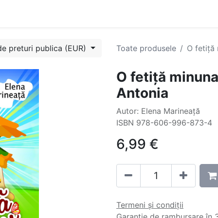
Evenimente
Cursuri
Blog
Success Stories
Contactați
de preturi publica (EUR)
Toate produsele
O fetiță
O fetiță minuna
Antonia
Autor: Elena Marineață
ISBN 978-606-996-873-4
6,99
€
Termeni și condiții
Garanție de rambursare în 3