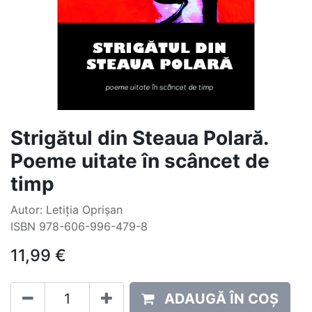
Strigătul din Steaua Polară.
Poeme uitate în scâncet de
timp
Autor: Letiția Oprișan
ISBN 978-606-996-479-8
11,99
€
ADAUGĂ ÎN COȘ