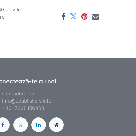
0 de zile
are
onectează-te cu noi
Contactați-ne
info@epublishers.info
+40 (722) 156408