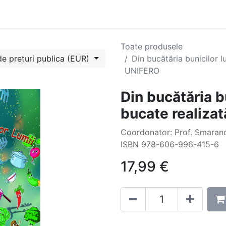
Evenimente
Cursuri
Blog
Success Stories
Contactați
Toate produsele
de preturi publica (EUR)
Din bucătăria bunicilor l
UNIFERO
Din bucătăria b
bucate realiza
Coordonator: Prof. Smar
ISBN 978-606-996-415-6
17,99
€