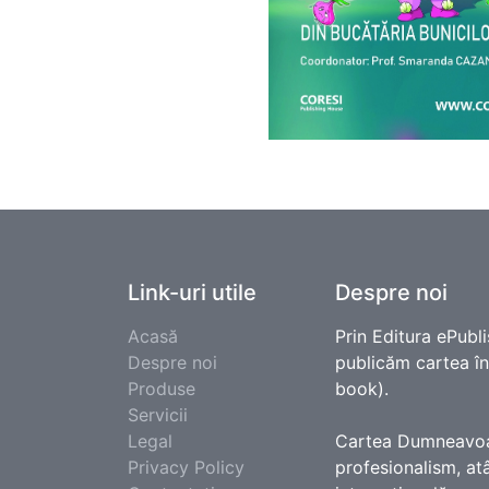
Link-uri utile
Despre noi
Acasă
Prin Editura ePubli
Despre noi
publicăm cartea în e
Produse
book).
Servicii
Legal
Cartea Dumneavoast
Privacy Policy
profesionalism, atâ