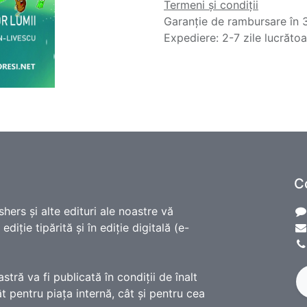
Termeni și condiții
Garanție de rambursare în 3
Expediere: 2-7 zile lucrăto
C
shers și alte edituri ale noastre vă
diție tipărită și în ediție digitală (e-
ră va fi publicată în condiții de înalt
t pentru piața internă, cât și pentru cea