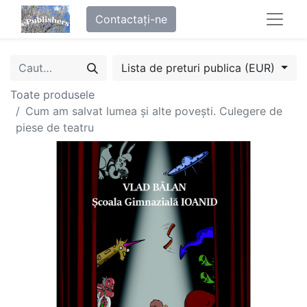
Contactați-ne
Lista de preturi publica (EUR)
Toate produsele
Cum am salvat lumea și alte povești. Culegere de
piese de teatru