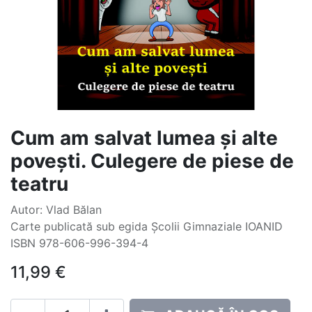
Cum am salvat lumea și alte
povești. Culegere de piese de
teatru
Autor: Vlad Bălan
Carte publicată sub egida Școlii Gimnaziale IOANID
ISBN 978-606-996-394-4
11,99
€