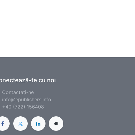
onectează-te cu noi
Contactați-ne
info@epublishers.info
+40 (722) 156408