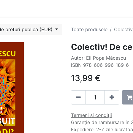
Evenimente
Cursuri
Blog
Success Stories
Contactați
de preturi publica (EUR)
Toate produsele
Colectiv
Colectiv! De ce
Autor: Eli Popa Măcescu
ISBN 978-606-996-189-6
13,99
€
Termeni și condiții
Garanție de rambursare în 3
Expediere: 2-7 zile lucrăto