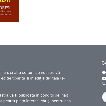
C
shers și alte edituri ale noastre vă
diție tipărită și în ediție digitală (e-
ră va fi publicată în condiții de înalt
t pentru piața internă, cât și pentru cea