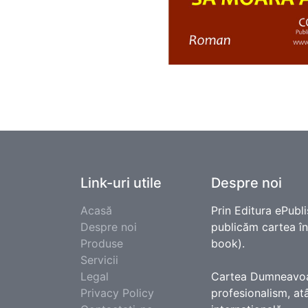
Link-uri utile
Despre noi
Acasă
Prin Editura ePubli
Despre noi
publicăm cartea în e
Produse
book).
Servicii
Legal
Cartea Dumneavoast
Privacy Policy
profesionalism, atâ