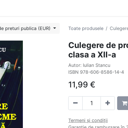
Evenimente
Cursuri
Blog
Success Stories
Contactați
de preturi publica (EUR)
Toate produsele
Culegere
Culegere de pr
clasa a XII-a
Autor: Iulian Stancu
ISBN 978-606-8586-14-4
11,99
€
Termeni și condiții
Garanție de rambursare în 3