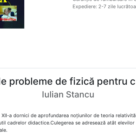
Expediere: 2-7 zile lucrăto
e probleme de fizică pentru cl
Iulian Stancu
XII-a dornici de aprofundarea noţiunilor de teoria relativităţi
util cadrelor didactice.Culegerea se adresează atât elevilor 
ale.