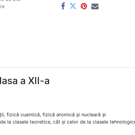
are
asa a XII-a
i, fizică cuantică, fizică atomică şi nucleară şi
de la clasele teoretice, cât şi celor de la clasele tehnologic