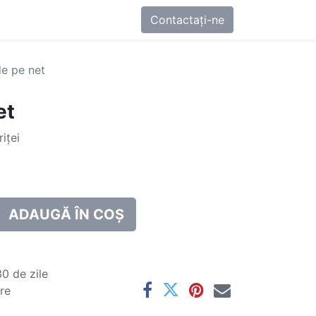
0
-ne
Contactați-ne
de pe net
et
iței
ADAUGĂ ÎN COȘ
0 de zile
are