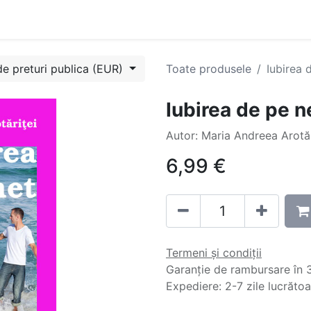
Evenimente
Cursuri
Blog
Success Stories
Contactați
de preturi publica (EUR)
Toate produsele
Iubirea 
Iubirea de pe n
Autor: Maria Andreea Arotăr
6,99
€
Termeni și condiții
Garanție de rambursare în 3
Expediere: 2-7 zile lucrăto