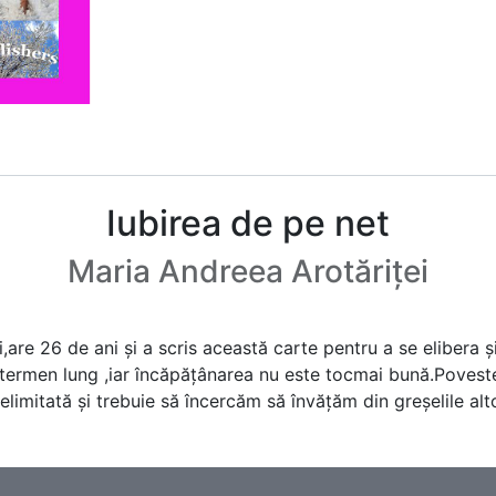
Iubirea de pe net
Maria Andreea Arotăriței
,are 26 de ani şi a scris această carte pentru a se elibera ş
 termen lung ,iar încăpăţânarea nu este tocmai bună.Povest
 delimitată şi trebuie să încercăm să învăţăm din greşelile a