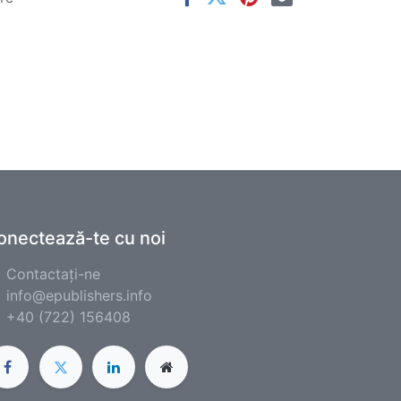
onectează-te cu noi
Contactați-ne
info@epublishers.info
+40 (722) 156408