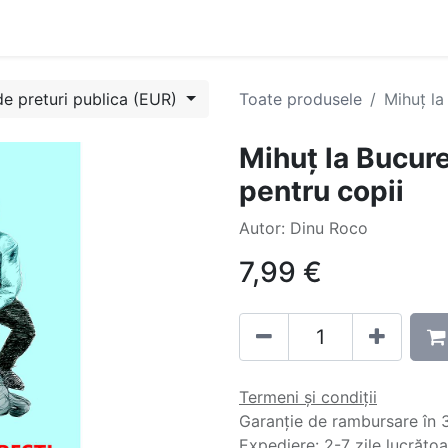
Evenimente
Cursuri
Blog
Success Stories
Contactați
de preturi publica (EUR)
Toate produsele
Mihuț la
Mihuț la Bucure
pentru copii
Autor: Dinu Roco
7,99
€
Termeni și condiții
Garanție de rambursare în 3
Expediere: 2-7 zile lucrăto