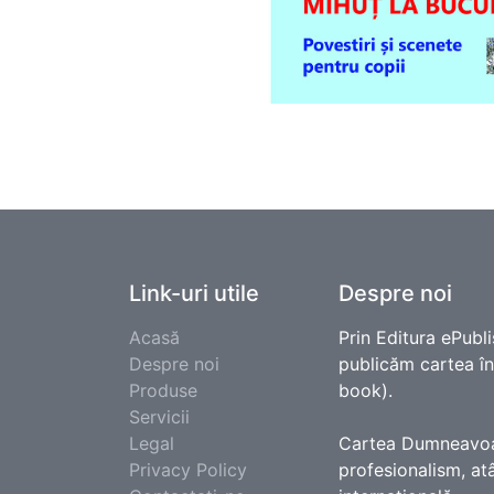
Link-uri utile
Despre noi
Acasă
Prin Editura ePubli
Despre noi
publicăm cartea în e
Produse
book).
Servicii
Legal
Cartea Dumneavoast
Privacy Policy
profesionalism, atâ