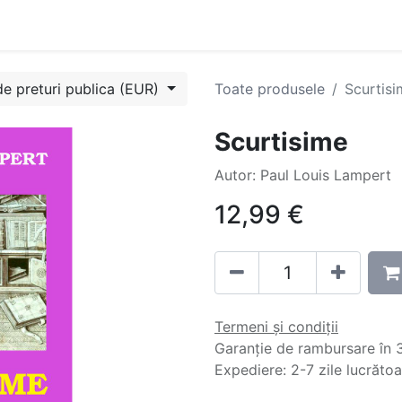
Evenimente
Cursuri
Blog
Success Stories
Contactați
de preturi publica (EUR)
Toate produsele
Scurtisi
Scurtisime
Autor: Paul Louis Lampert
12,99
€
Termeni și condiții
Garanție de rambursare în 3
Expediere: 2-7 zile lucrăto