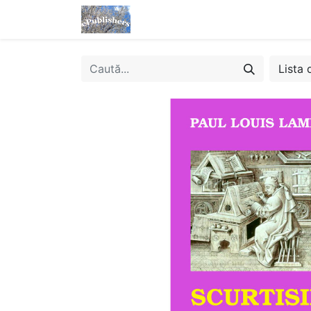
Acasă
Magazin
eBooks
Lista 