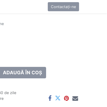
0
-ne
Contactați-ne
me
ADAUGĂ ÎN COȘ
0 de zile
are