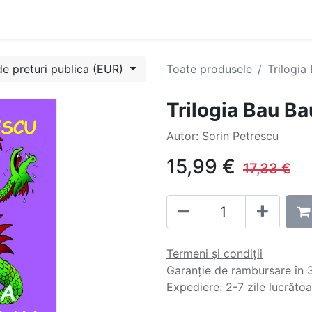
Evenimente
Cursuri
Blog
Success Stories
Contactați
de preturi publica (EUR)
Toate produsele
Trilogia
Trilogia Bau B
Autor: Sorin Petrescu
15,99
€
17,33
€
Termeni și condiții
Garanție de rambursare în 3
Expediere: 2-7 zile lucrăto