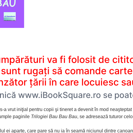
părături va fi folosit de citit
a sunt rugați să comande carte
zător țării în care locuiesc s
ronică www.iBookSquare.ro se poate
a vrut iniţial pentru copii şi tineret a devenit în mod neaşteptat
 umple paginile
Trilogiei Bau Bau Bau
, se adresează tuturor celo
stilul ei aparte, care pare să nu ia în seamă niciunul dintre canoa