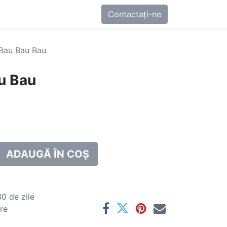
0
-ne
Contactați-ne
 Bau Bau Bau
au Bau
ADAUGĂ ÎN COȘ
0 de zile
are