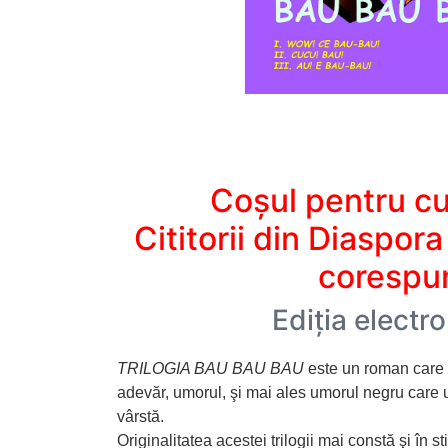
Coșul pentru cum
Cititorii din Diaspor
corespun
Ediția elect
TRILOGIA BAU BAU BAU
este un roman care s-
adevăr, umorul, şi mai ales umorul negru care
vârstă.
Originalitatea acestei trilogii mai constă şi în 