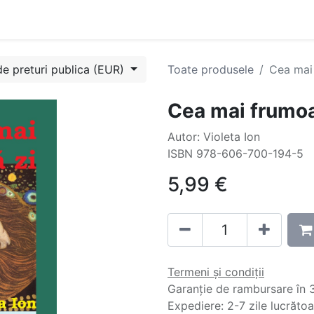
Evenimente
Cursuri
Blog
Success Stories
Contactați
de preturi publica (EUR)
Toate produsele
Cea mai
Cea mai frumoa
Autor: Violeta Ion
ISBN 978-606-700-194-5
5,99
€
Termeni și condiții
Garanție de rambursare în 3
Expediere: 2-7 zile lucrăto