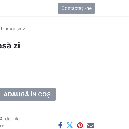
0
-ne
Contactați-ne
 frumoasă zi
să zi
ADAUGĂ ÎN COȘ
0 de zile
are