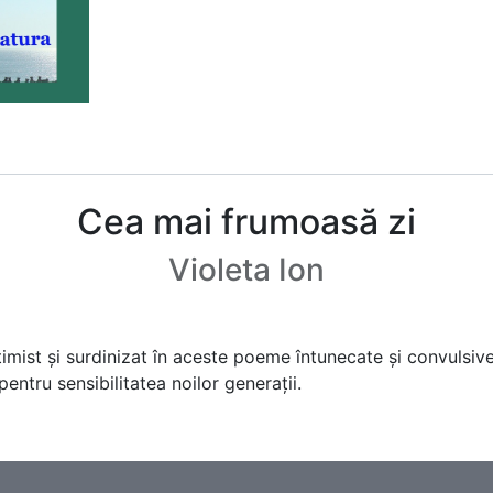
Cea mai frumoasă zi
Violeta Ion
intimist și surdinizat în aceste poeme întunecate și convulsi
ntru sensibilitatea noilor generații.