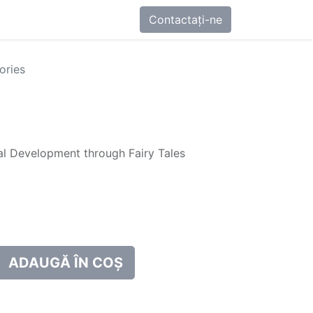
0
-ne
Contactați-ne
ories
nal Development through Fairy Tales
ADAUGĂ ÎN COȘ