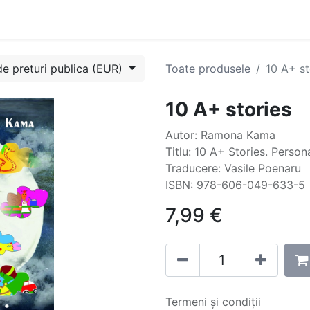
Evenimente
Cursuri
Blog
Success Stories
Contactați
de preturi publica (EUR)
Toate produsele
10 A+ st
10 A+ stories
Autor: Ramona Kama
Titlu: 10 A+ Stories. Perso
Traducere: Vasile Poenaru
ISBN: 978-606-049-633-5
7,99
€
Termeni și condiții