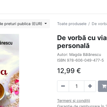
Evenimente
Cursuri
Blog
Success Stories
Contactați
de preturi publica (EUR)
Toate produsele
De vorbă
De vorbă cu via
personală
Autor: Magda Bălănescu
ISBN 978-606-049-477-5
12,99
€
Termeni și condiții
Garanție de rambursare în 3