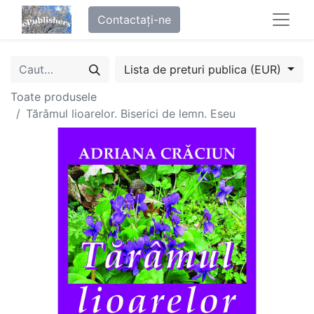
Contactați-ne
Lista de preturi publica (EUR)
Toate produsele
Tărâmul lioarelor. Biserici de lemn. Eseu