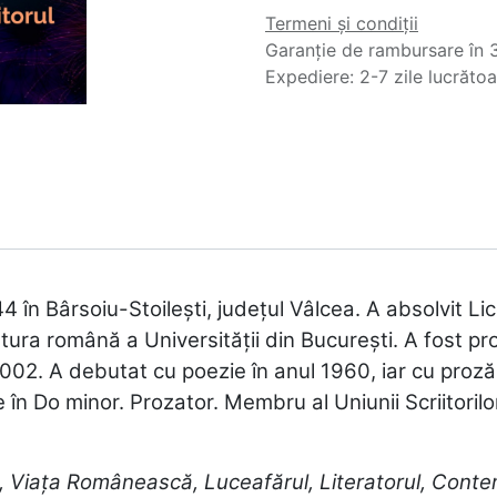
Termeni și condiții
Garanție de rambursare în 3
Expediere: 2-7 zile lucrăto
44 în Bârsoiu-Stoileşti, judeţul Vâlcea. A absolvit 
atura română a Universităţii din Bucureşti. A fost pr
002. A debutat cu poezie în anul 1960, iar cu proză î
 în Do minor. Prozator. Membru al Uniunii Scriitoril
ă, Viaţa Românească, Luceafărul, Literatorul, Cont