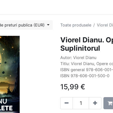
Evenimente
Cursuri
Blog
Success Stories
Contactați
de preturi publica (EUR)
Toate produsele
Viorel D
Viorel Dianu. O
Suplinitorul
Autor: Viorel Dianu
Titlu: Viorel Dianu, Opere c
ISBN general 978-606-001
ISBN 978-606-001-500-0
15,99
€