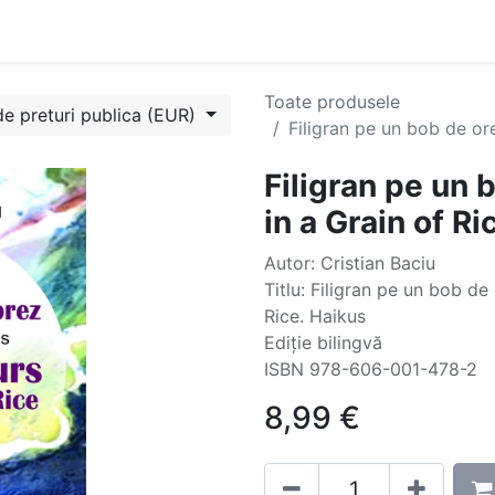
Evenimente
Cursuri
Blog
Success Stories
Contactați
Toate produsele
de preturi publica (EUR)
Filigran pe un bob de or
Filigran pe un 
in a Grain of Ri
Autor: Cristian Baciu
Titlu: Filigran pe un bob de
Rice. Haikus
Ediție bilingvă
ISBN 978-606-001-478-2
8,99
€