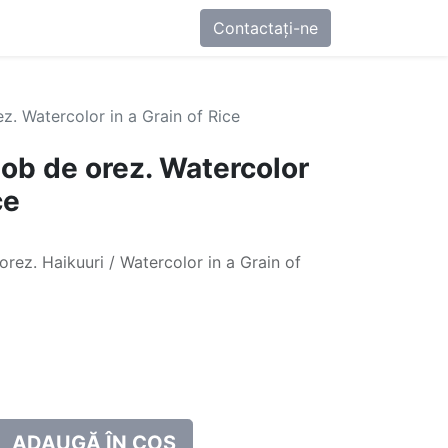
0
-ne
Contactați-ne
ez. Watercolor in a Grain of Rice
bob de orez. Watercolor
ce
 orez. Haikuuri / Watercolor in a Grain of
ADAUGĂ ÎN COȘ