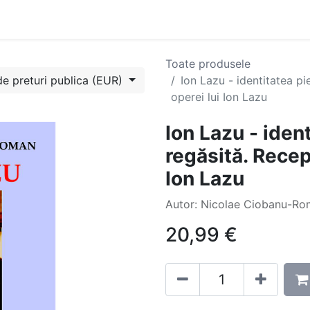
Evenimente
Cursuri
Blog
Success Stories
Contactați
Toate produsele
de preturi publica (EUR)
Ion Lazu - identitatea pi
operei lui Ion Lazu
Ion Lazu - ident
regăsită. Recept
Ion Lazu
Autor: Nicolae Ciobanu-R
20,99
€