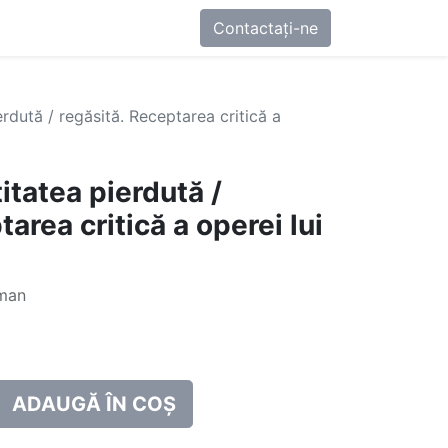
0
-ne
Contactați-ne
erdută / regăsită. Receptarea critică a
itatea pierdută /
area critică a operei lui
oman
ADAUGĂ ÎN COȘ