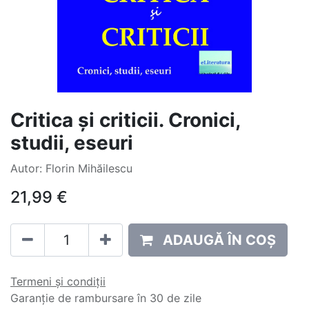
Critica și criticii. Cronici,
studii, eseuri
Autor: Florin Mihăilescu
21,99
€
ADAUGĂ ÎN COȘ
Termeni și condiții
Garanție de rambursare în 30 de zile