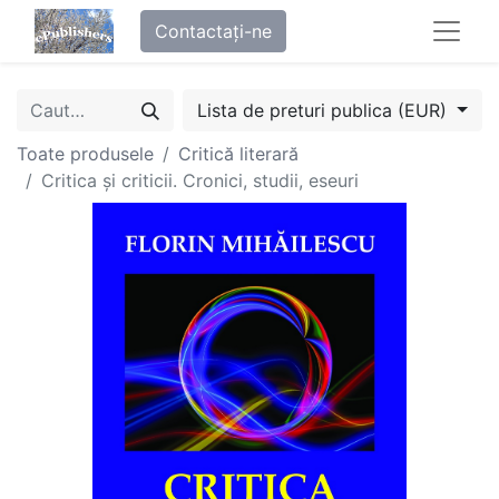
Contactați-ne
Lista de preturi publica (EUR)
Toate produsele
Critică literară
Critica și criticii. Cronici, studii, eseuri