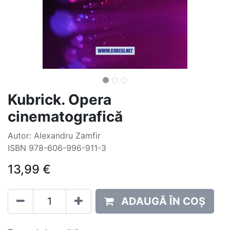
Kubrick. Opera
cinematografică
Autor: Alexandru Zamfir
ISBN 978-606-996-911-3
13,99
€
ADAUGĂ ÎN COȘ